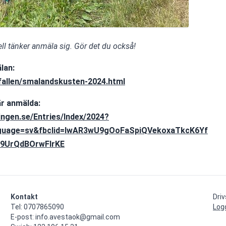
l tänker anmäla sig. Gör det du också!
lan:
llfallen/smalandskusten-2024.html
är anmälda:
ringen.se/Entries/Index/2024?
guage=sv&fbclid=IwAR3wU9gOoFaSpiQVekoxaTkcK6Yf
9UrQdBOrwFIrKE
Kontakt
Dri
Tel: 0707865090

Log
E-post: info.avestaok@gmail.com
