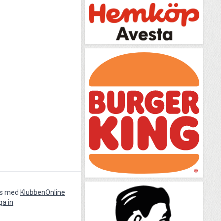
vs med
KlubbenOnline
ga in