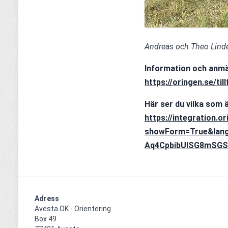
Andreas och Theo Lindel
Information och anmä
https://oringen.se/ti
Här ser du vilka som 
https://integration.o
showForm=True&lan
Aq4CpbibUISG8mSGS
Adress
Avesta OK - Orientering

Box 49
