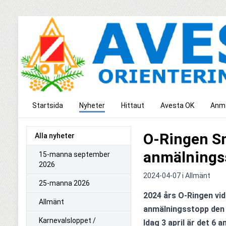
Startsida
Nyheter
Hittaut
Avesta OK
Anmä
O-Ringen S
Alla nyheter
anmälningss
15-manna september
2026
2024-04-07 i
Allmänt
25-manna 2026
2024 års O-Ringen vi
Allmänt
anmälningsstopp den 7
Karnevalsloppet /
Idag 3 april är det 6 