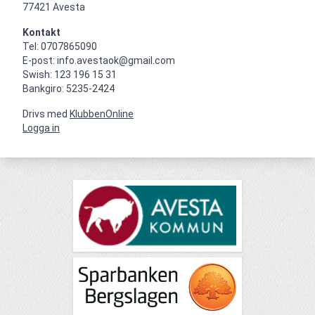
77421 Avesta
Kontakt
Tel: 0707865090

E-post: info.avestaok@gmail.com

Swish: 123 196 15 31

Bankgiro: 5235-2424
Drivs med
KlubbenOnline
Logga in