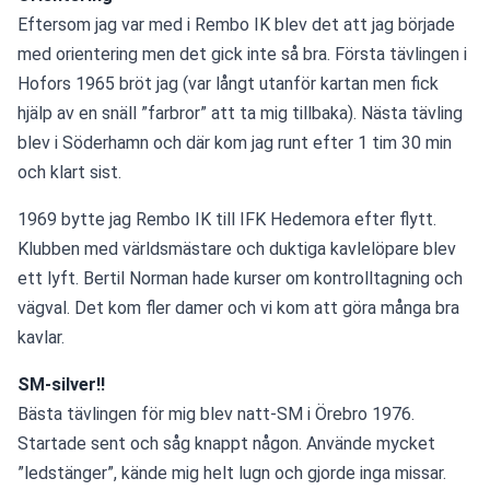
Eftersom jag var med i Rembo IK blev det att jag började 
med orientering men det gick inte så bra. Första tävlingen i 
Hofors 1965 bröt jag (var långt utanför kartan men fick 
hjälp av en snäll ”farbror” att ta mig tillbaka). Nästa tävling 
blev i Söderhamn och där kom jag runt efter 1 tim 30 min 
och klart sist.
1969 bytte jag Rembo IK till IFK Hedemora efter flytt. 
Klubben med världsmästare och duktiga kavlelöpare blev 
ett lyft. Bertil Norman hade kurser om kontrolltagning och 
vägval. Det kom fler damer och vi kom att göra många bra 
kavlar.
SM-silver!!
Bästa tävlingen för mig blev natt-SM i Örebro 1976. 
Startade sent och såg knappt någon. Använde mycket 
”ledstänger”, kände mig helt lugn och gjorde inga missar. 