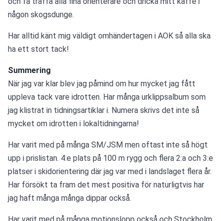
och få träffa alla fina orienterare och dricka mitt kaffe i 
någon skogsdunge.
Har alltid känt mig väldigt omhändertagen i AOK så alla ska 
ha ett stort tack!
Summering
När jag var klar blev jag påmind om hur mycket jag fått 
uppleva tack vare idrotten. Har många urklippsalbum som 
jag klistrat in tidningsartiklar i. Numera skrivs det inte så 
mycket om idrotten i lokaltidningarna!
Har varit med på många SM/JSM men oftast inte så högt 
upp i prislistan. 4:e plats på 100 m rygg och flera 2:a och 3:e 
platser i skidorientering där jag var med i landslaget flera år. 
Har försökt ta fram det mest positiva för naturligtvis har 
jag haft många många dippar också.
Har varit med på många motionslopp också och Stockholm 