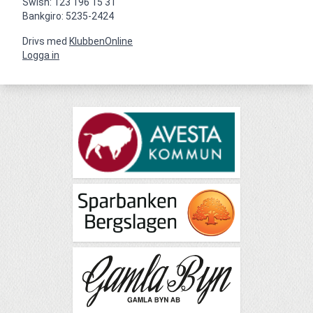
Swish: 123 196 15 31

Bankgiro: 5235-2424
Drivs med
KlubbenOnline
Logga in