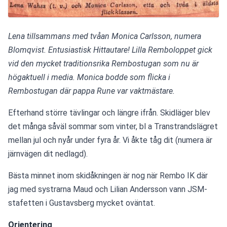
Lena tillsammans med tvåan Monica Carlsson, numera 
Blomqvist. Entusiastisk Hittautare! Lilla Remboloppet gick 
vid den mycket traditionsrika Rembostugan som nu är 
högaktuell i media. Monica bodde som flicka i 
Rembostugan där pappa Rune var vaktmästare.
Efterhand större tävlingar och längre ifrån. Skidläger blev 
det många såväl sommar som vinter, bl a Transtrandslägret 
mellan jul och nyår under fyra år. Vi åkte tåg dit (numera är 
järnvägen dit nedlagd).
Bästa minnet inom skidåkningen är nog när Rembo IK där 
jag med systrarna Maud och Lilian Andersson vann JSM-
stafetten i Gustavsberg mycket oväntat.
Orientering