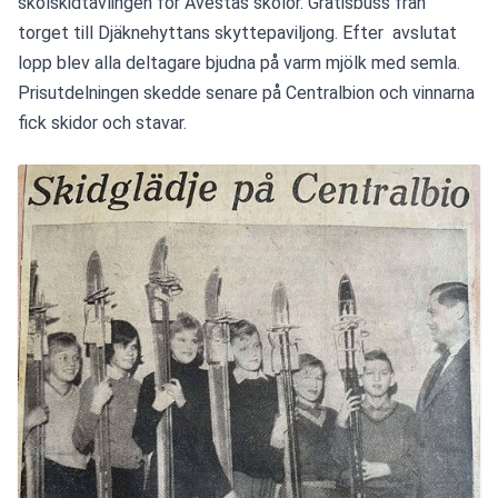
skolskidtävlingen för Avestas skolor. Gratisbuss från 
torget till Djäknehyttans skyttepaviljong. Efter  avslutat 
lopp blev alla deltagare bjudna på varm mjölk med semla. 
Prisutdelningen skedde senare på Centralbion och vinnarna 
fick skidor och stavar.