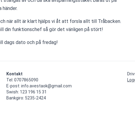
 stängas av och då ska avspärrningsstaket bäras ut på 
 händer.
 när allt är klart hjälps vi åt att forsla allt till Tråbacken. 
till din funktionschef så gör det vänligen på stört!
till dags dato och på fredag!
Kontakt
Dri
Tel: 0707865090

Log
E-post: info.avestaok@gmail.com

Swish: 123 196 15 31

Bankgiro: 5235-2424