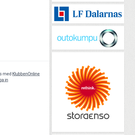
vs med
KlubbenOnline
ga in