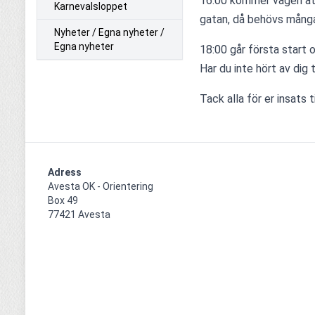
16:00 kommer vägen att
Karnevalsloppet
gatan, då behövs många
Nyheter / Egna nyheter /
Egna nyheter
18:00 går första start och
Har du inte hört av dig 
Tack alla för er insats 
Adress
Avesta OK - Orientering

Box 49

77421 Avesta