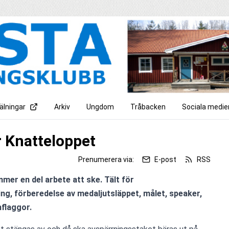
lningar
Arkiv
Ungdom
Tråbacken
Sociala medie
r Knatteloppet
Prenumerera via:
E-post
RSS
mer en del arbete att ske. Tält för 
g, förberedelse av medaljutsläppet, målet, speaker, 
flaggor.