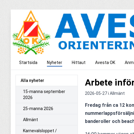
Startsida
Nyheter
Hittaut
Avesta OK
Anmä
Arbete infö
Alla nyheter
15-manna september
2026-05-27 i
Allmänt
2026
Fredag från ca 12 kom
25-manna 2026
nummerlappsförsäljnin
Allmänt
banderoller och beach
Karnevalsloppet /