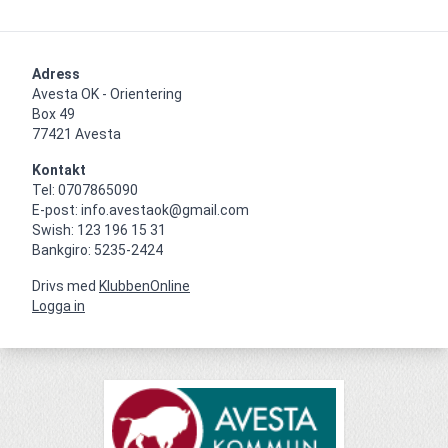
Adress
Avesta OK - Orientering

Box 49

77421 Avesta
Kontakt
Tel: 0707865090

E-post: info.avestaok@gmail.com

Swish: 123 196 15 31

Bankgiro: 5235-2424
Drivs med
KlubbenOnline
Logga in