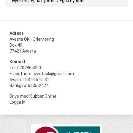
Nyheter / Egna nyheter / Egna nyheter
Adress
Avesta OK - Orientering

Box 49

77421 Avesta
Kontakt
Tel: 0707865090

E-post: info.avestaok@gmail.com

Swish: 123 196 15 31

Bankgiro: 5235-2424
Drivs med
KlubbenOnline
Logga in