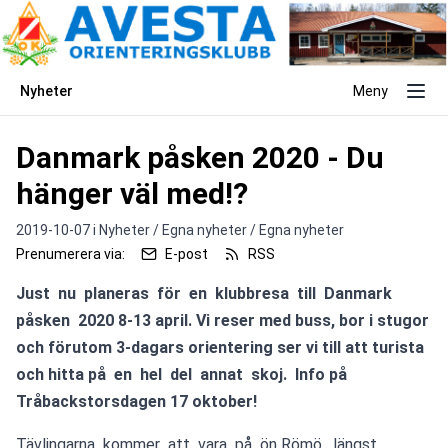
Nyheter
Meny
Danmark påsken 2020 - Du
hänger väl med!?
2019-10-07 i
Nyheter / Egna nyheter / Egna nyheter
Prenumerera via:
E-post
RSS
Just  nu  planeras  för  en  klubbresa  till  Danmark  
påsken  2020 8-13 april. Vi reser med buss, bor i stugor 
och förutom 3-dagars orientering ser vi till att turista 
och hitta på  en  hel  del  annat  skoj.  Info på 
Tråbackstorsdagen 17 oktober! 
Tävlingarna  kommer  att  vara  på  ön 
Römö,  längst  