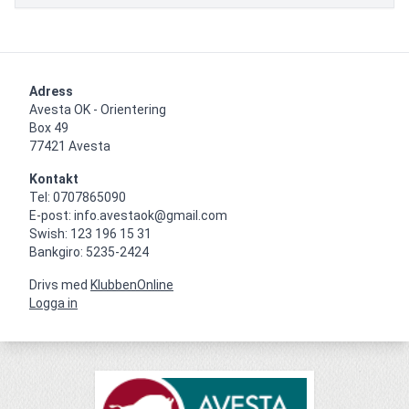
Adress
Avesta OK - Orientering

Box 49

77421 Avesta
Kontakt
Tel: 0707865090

E-post: info.avestaok@gmail.com

Swish: 123 196 15 31

Bankgiro: 5235-2424
Drivs med
KlubbenOnline
Logga in