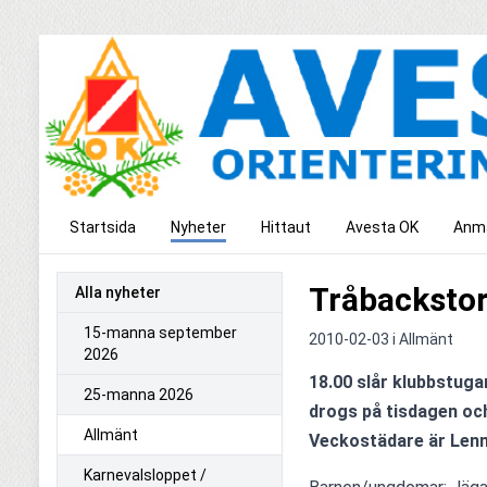
Startsida
Nyheter
Hittaut
Avesta OK
Anmä
Tråbackstor
Alla nyheter
15-manna september
2010-02-03 i
Allmänt
2026
18.00 slår klubbstugan
25-manna 2026
drogs på tisdagen och 
Allmänt
Veckostädare är Lenna
Karnevalsloppet /