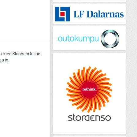
vs med
KlubbenOnline
ga in