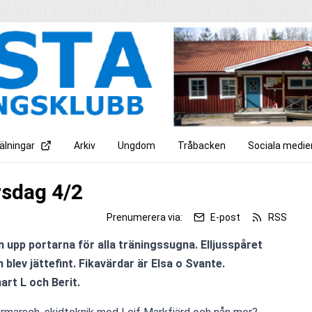
lningar
Arkiv
Ungdom
Tråbacken
Sociala medie
sdag 4/2
Prenumerera via:
E-post
RSS
 upp portarna för alla träningssugna. Elljusspåret 
blev jättefint. Fikavärdar är Elsa o Svante. 
rt L och Berit.