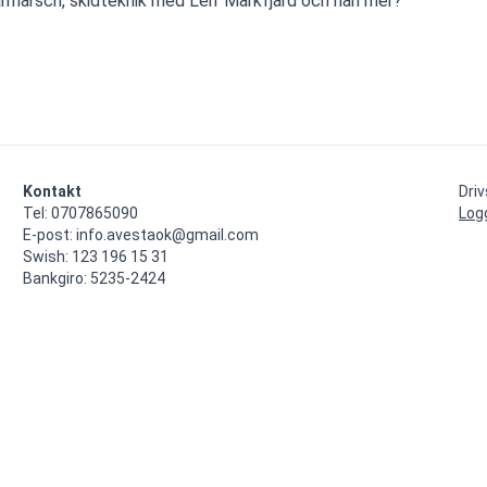
marsch, skidteknik med Leif Markfjärd och nån mer?
Kontakt
Dri
Tel: 0707865090

Log
E-post: info.avestaok@gmail.com

Swish: 123 196 15 31

Bankgiro: 5235-2424