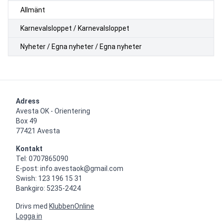
Allmänt
Karnevalsloppet / Karnevalsloppet
Nyheter / Egna nyheter / Egna nyheter
Adress
Avesta OK - Orientering

Box 49

77421 Avesta
Kontakt
Tel: 0707865090

E-post: info.avestaok@gmail.com

Swish: 123 196 15 31

Bankgiro: 5235-2424
Drivs med
KlubbenOnline
Logga in