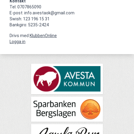
Kontakt
Tel: 0707865090

E-post: info.avestaok@gmail.com

Swish: 123 196 15 31

Bankgiro: 5235-2424
Drivs med
KlubbenOnline
Logga in