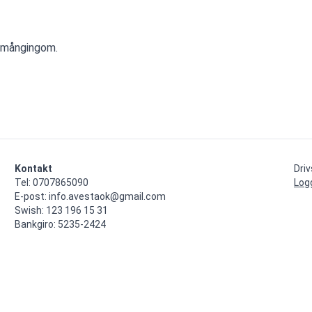
smångingom.
Kontakt
Dri
Tel: 0707865090

Log
E-post: info.avestaok@gmail.com

Swish: 123 196 15 31

Bankgiro: 5235-2424