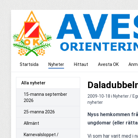
Startsida
Nyheter
Hittaut
Avesta OK
Anmä
Daladubbel
Alla nyheter
15-manna september
2009-10-18 i
Nyheter / Eg
2026
nyheter
25-manna 2026
Nyss hemkommen från e
Allmänt
Karnevalsloppet /
Vi som har varit med i nå