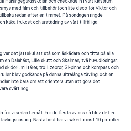
till Hälsingegårdsskolan och checkade in i vårt klassrum.
mys med film och tillbehör (och lite disco för Viktor och
llbaka redan efter en timme). På söndagen ringde
ch käka frukost och urstädning av vårt tillfälliga
 var det jättekul att stå som åskådare och titta på alla
om en Dalahäst, Lille skutt och Skalman, två huvudlösingar,
d skidor!, militärer, troll, zebror, SI-pinne och kompass och
truller blev godkända på denna ultralånga tävling, och en
andlar inte bara om att orientera utan att göra det
vara svårt nog.
 for vi sedan hemåt. För de flesta av oss så blev det en
 tävlingssäsong. Nästa höst har vi säkert minst 10 patruller