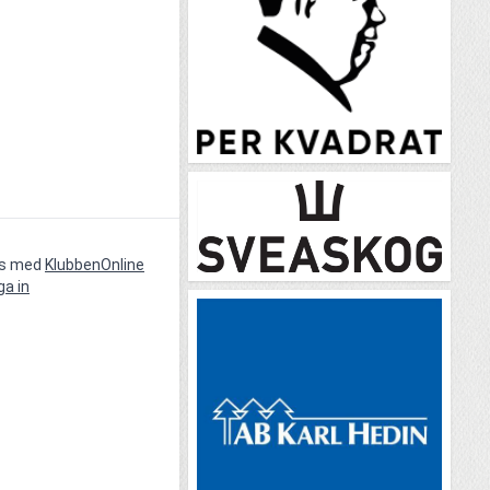
vs med
KlubbenOnline
ga in