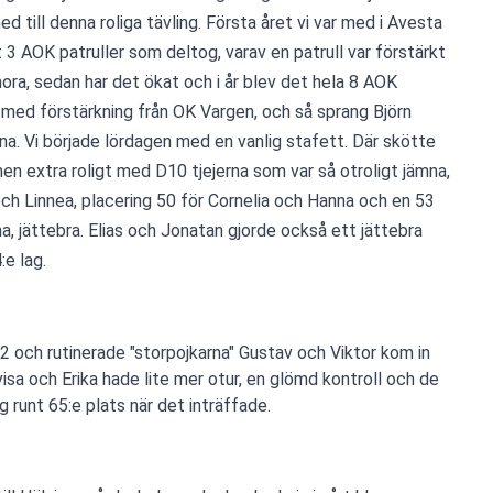
till denna roliga tävling. Första året vi var med i Avesta 
 3 AOK patruller som deltog, varav en patrull var förstärkt 
a, sedan har det ökat och i år blev det hela 8 AOK 
 med förstärkning från OK Vargen, och så sprang Björn 
. Vi började lördagen med en vanlig stafett. Där skötte 
men extra roligt med D10 tjejerna som var så otroligt jämna, 
och Linnea, placering 50 för Cornelia och Hanna och en 53 
a, jättebra. Elias och Jonatan gjorde också ett jättebra 
e lag. 
och rutinerade "storpojkarna" Gustav och Viktor kom in
isa och Erika hade lite mer otur, en glömd kontroll och de
 runt 65:e plats när det inträffade.