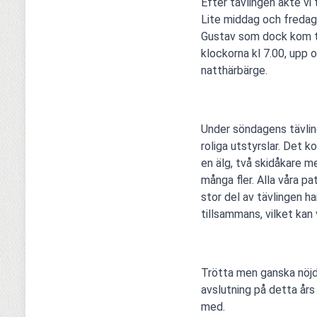
Efter tävlingen åkte vi 
Lite middag och fredags
Gustav som dock kom ti
klockorna kl 7.00, upp o
natthärbärge.
Under söndagens tävling
roliga utstyrslar. Det k
en älg, två skidåkare me
många fler. Alla våra pa
stor del av tävlingen h
tillsammans, vilket kan 
Trötta men ganska nöjda
avslutning på detta års
med.