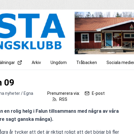
lningar
Arkiv
Ungdom
Tråbacken
Sociala medie
n 09
na nyheter / Egna
Prenumerera via:
E-post
RSS
n rolig helg i Falun tillsammans med några av våra 
gra år tycker att det är riktigt roligt att det börjar bli fler 