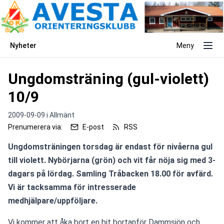
Nyheter
Meny
Ungdomsträning (gul-violett)
10/9
2009-09-09 i
Allmänt
Prenumerera via:
E-post
RSS
Ungdomsträningen torsdag är endast för nivåerna gul 
till violett. Nybörjarna (grön) och vit får nöja sig med 3-
dagars på lördag. Samling Tråbacken 18.00 för avfärd. 
Vi är tacksamma för intresserade 
medhjälpare/uppföljare.
Vi kommer att åka bort en bit bortanför Dammsjön och 