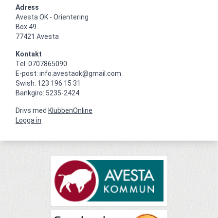
Adress
Avesta OK - Orientering

Box 49

77421 Avesta
Kontakt
Tel: 0707865090

E-post: info.avestaok@gmail.com

Swish: 123 196 15 31

Bankgiro: 5235-2424
Drivs med
KlubbenOnline
Logga in