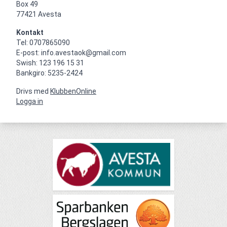
Box 49

77421 Avesta
Kontakt
Tel: 0707865090

E-post: info.avestaok@gmail.com

Swish: 123 196 15 31

Bankgiro: 5235-2424
Drivs med
KlubbenOnline
Logga in