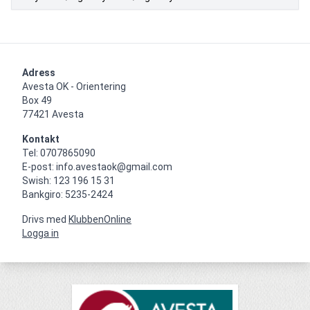
Adress
Avesta OK - Orientering

Box 49

77421 Avesta
Kontakt
Tel: 0707865090

E-post: info.avestaok@gmail.com

Swish: 123 196 15 31

Bankgiro: 5235-2424
Drivs med
KlubbenOnline
Logga in