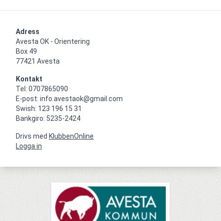
Adress
Avesta OK - Orientering

Box 49

77421 Avesta
Kontakt
Tel: 0707865090

E-post: info.avestaok@gmail.com

Swish: 123 196 15 31

Bankgiro: 5235-2424
Drivs med
KlubbenOnline
Logga in